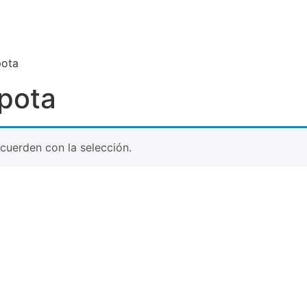
pota
apota
uerden con la selección.