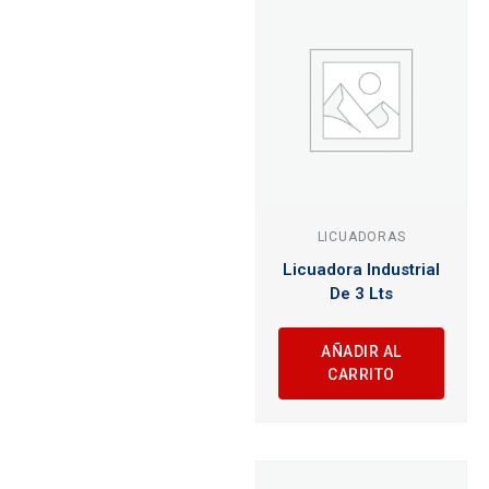
LICUADORAS
Licuadora Industrial
De 3 Lts
AÑADIR AL
CARRITO