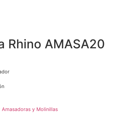
a Rhino AMASA20
ador
ón
:
Amasadoras y Molinillas