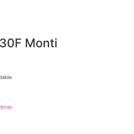
B30F Monti
dable
doras