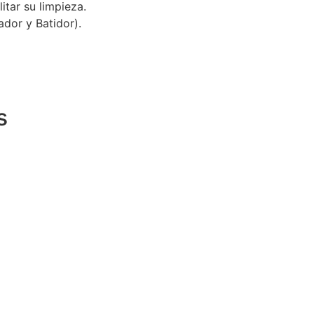
tar su limpieza.
dor y Batidor).
s