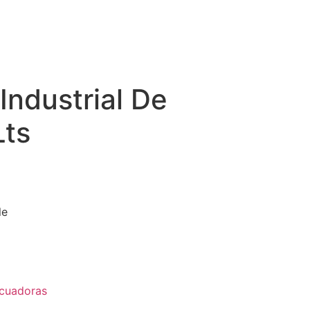
Industrial De
Lts
le
icuadoras