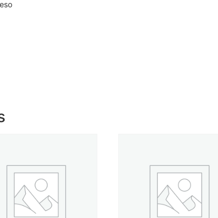
peso
s