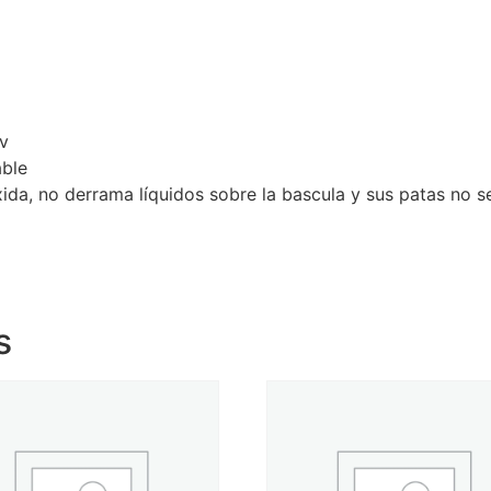
4v
able
xida, no derrama líquidos sobre la bascula y sus patas no 
s